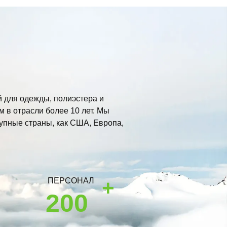
полиэстера 50 древесной
массы + 50 нетканых
материалов из спанлейса для
домашних животных для
ей для одежды, полиэстера и
 в отрасли более 10 лет. Мы
промышленных/чистящих
упные страны, как США, Европа,
салфеток
+
ПЕРСОНАЛ
200