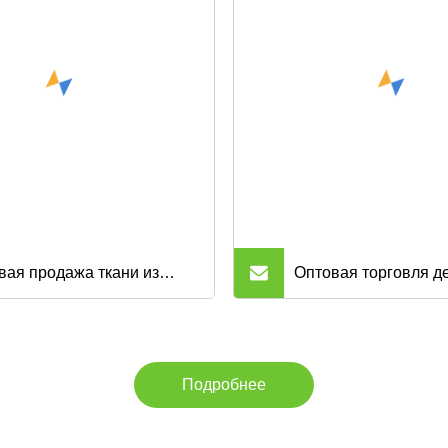
а, тканая ткань
подкладке, однотонн
синего трикотажа, с
рипстоп с начесом.
вая продажа ткани из
Оптовая торговля д
и полиэстера и вискозы и
унций 88% хлопок 1
тичной ткани для брюк из
огнестойкая ткань д
Подробнее
и
одежды