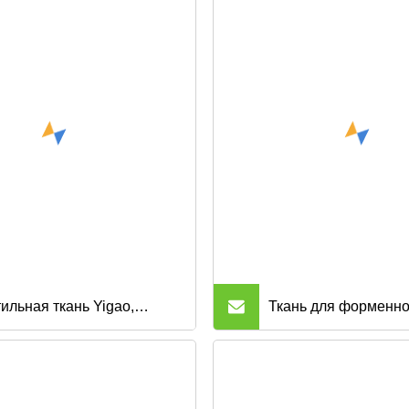
ильная ткань Yigao,
Ткань для форменн
ация льна, песка,
спецодежды из сарж
льная ткань из чистого
полотна, поплина, с