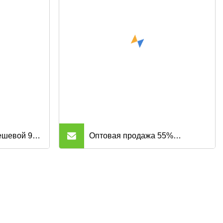
ого темно-
ткань софтшелл для верхней
пандекса
одежды, зимних пальто,
пуховика.
ешевой 9
Оптовая продажа 55%
2% нейлон
древесной массы + 45%
ля защитной
полиэстера нетканого
материала, целлюлозы и