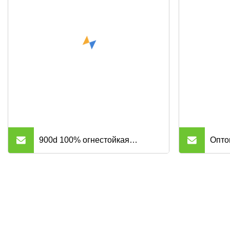
необработанная джинсовая
хлопк
ткань для джинсов
900d 100% огнестойкая
Опто
полиэфирная ткань Оксфорд с
смес
полиуретановым покрытием
элас
для багажа
сарж