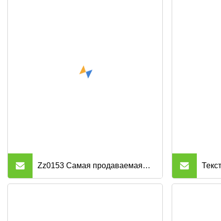
Zz0153 Самая продаваемая
Текст
линия США Bci, хлопок,
имит
полиэстер, спандекс,
стира