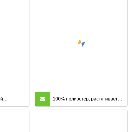
ой
100% полиэстер, растягивается
евого
в 4-х направлениях, склеенный
пандекса, на
флис, ламинированный флис,